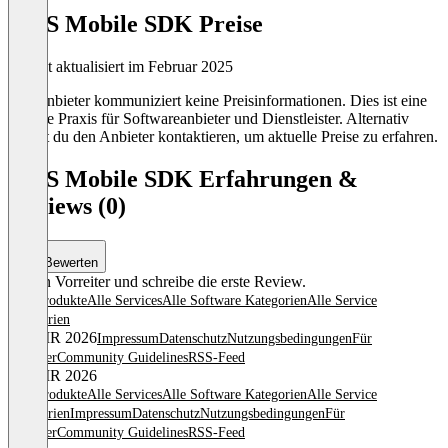
AWS Mobile SDK Preise
Zuletzt aktualisiert im Februar 2025
Der Anbieter kommuniziert keine Preisinformationen. Dies ist eine
übliche Praxis für Softwareanbieter und Dienstleister. Alternativ
kannst du den Anbieter kontaktieren, um aktuelle Preise zu erfahren.
AWS Mobile SDK Erfahrungen &
Reviews (0)
Bewerten
Sei ein Vorreiter und schreibe die erste Review.
Alle Produkte
Alle Services
Alle Software Kategorien
Alle Service
Kategorien
© OMR 2026
Impressum
Datenschutz
Nutzungsbedingungen
Für
Anbieter
Community Guidelines
RSS-Feed
© OMR 2026
Alle Produkte
Alle Services
Alle Software Kategorien
Alle Service
Kategorien
Impressum
Datenschutz
Nutzungsbedingungen
Für
Anbieter
Community Guidelines
RSS-Feed