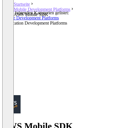
Startseite
Mobile Development Platforms
In den folgenden Kategorien gelistet:
AWS Mobile SDK
Mobile Development Platforms
Application Development Platforms
AWS Mobile SDK