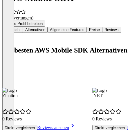
(0 Bewertungen)
Dieses Profil betreiben
Übersicht
Alternativen
Allgemeine Features
Preise
Reviews
Die besten AWS Mobile SDK Alternativen
Zination
.NET
0 Reviews
0 Reviews
Reviews ansehen
R
Direkt vergleichen
Direkt vergleichen