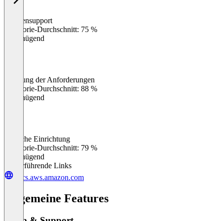
Kundensupport
0
%
Kategorie-Durchschnitt: 75 %
Ungenügend
Erfüllung der Anforderungen
0
%
Kategorie-Durchschnitt: 88 %
Ungenügend
Einfache Einrichtung
0
%
Kategorie-Durchschnitt: 79 %
Ungenügend
Weiterführende Links
docs.aws.amazon.com
Allgemeine Features
Setup & Support