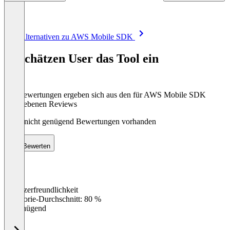
Item
Alle Alternativen zu AWS Mobile SDK
1
of
So schätzen User das Tool ein
8
Die Bewertungen ergeben sich aus den für AWS Mobile SDK
abgegebenen Reviews
Noch nicht genügend Bewertungen vorhanden
Bewerten
Benutzerfreundlichkeit
0
%
Kategorie-Durchschnitt: 80 %
Ungenügend