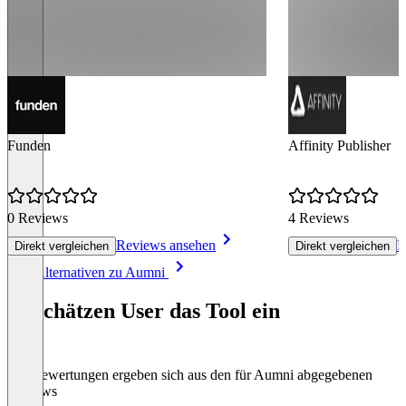
Funden
Affinity Publisher
0 Reviews
4 Reviews
Reviews ansehen
R
Direkt vergleichen
Direkt vergleichen
Item
Alle Alternativen zu Aumni
1
of
So schätzen User das Tool ein
2
Die Bewertungen ergeben sich aus den für Aumni abgegebenen
Reviews