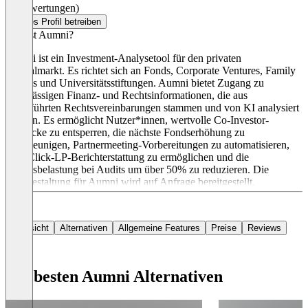
(0 Bewertungen)
Dieses Profil betreiben
Was ist Aumni?
Aumni ist ein Investment-Analysetool für den privaten
Kapitalmarkt. Es richtet sich an Fonds, Corporate Ventures, Family
Offices und Universitätsstiftungen. Aumni bietet Zugang zu
zuverlässigen Finanz- und Rechtsinformationen, die aus
ausgeführten Rechtsvereinbarungen stammen und von KI analysiert
werden. Es ermöglicht Nutzer*innen, wertvolle Co-Investor-
Einblicke zu entsperren, die nächste Fondserhöhung zu
beschleunigen, Partnermeeting-Vorbereitungen zu automatisieren,
One-Click-LP-Berichterstattung zu ermöglichen und die
Arbeitsbelastung bei Audits um über 50% zu reduzieren. Die
Preisgestaltung für Aumni wird auf Anfrage bereitgestellt.
Übersicht
Alternativen
Allgemeine Features
Preise
Reviews
Die besten Aumni Alternativen