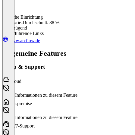
Einfache Einrichtung
0
%
Kategorie-Durchschnitt: 88 %
Ungenügend
Weiterführende Links
www.arcflow.de
Allgemeine Features
Setup & Support
Cloud
Keine Informationen zu diesem Feature
On-premise
Keine Informationen zu diesem Feature
24/7-Support