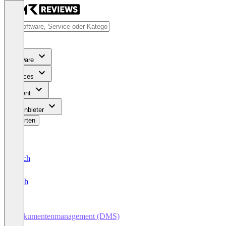
Software
Services
Content
Für Anbieter
Bewerten
Deutsch
English
Dokumentenmanagement (DMS)