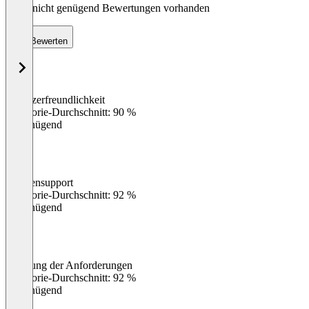
Noch nicht genügend Bewertungen vorhanden
Bewerten
Benutzerfreundlichkeit
0
%
Kategorie-Durchschnitt: 90 %
Ungenügend
Kundensupport
0
%
Kategorie-Durchschnitt: 92 %
Ungenügend
Erfüllung der Anforderungen
0
%
Kategorie-Durchschnitt: 92 %
Ungenügend