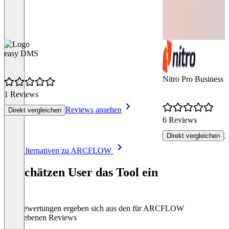
easy DMS
Nitro Pro Business
1 Reviews
Reviews ansehen
Direkt vergleichen
6 Reviews
R
Direkt vergleichen
Item
Alle Alternativen zu ARCFLOW
1
of
So schätzen User das Tool ein
8
Die Bewertungen ergeben sich aus den für ARCFLOW
abgegebenen Reviews