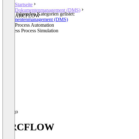
Startseite
Dokumentenmanagement (DMS)
In den folgenden Kategorien gelistet:
ARCFLOW
Dokumentenmanagement (DMS)
Other Process Automation
Business Process Simulation
ARCFLOW