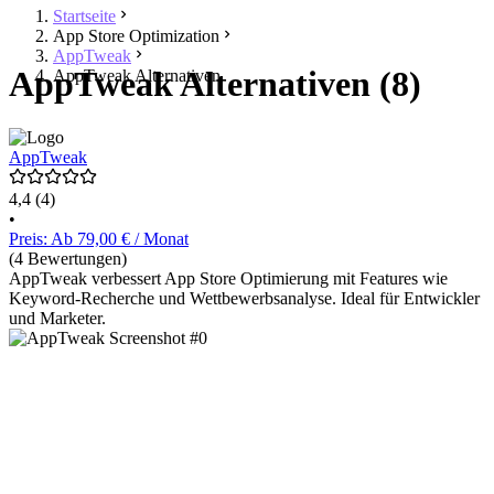
Startseite
App Store Optimization
AppTweak
AppTweak Alternativen (8)
AppTweak Alternativen
AppTweak
4,4
(4)
•
Preis: Ab 79,00 € / Monat
(4 Bewertungen)
AppTweak verbessert App Store Optimierung mit Features wie
Keyword-Recherche und Wettbewerbsanalyse. Ideal für Entwickler
und Marketer.