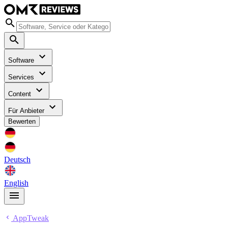
Software
Services
Content
Für Anbieter
Bewerten
Deutsch
English
AppTweak