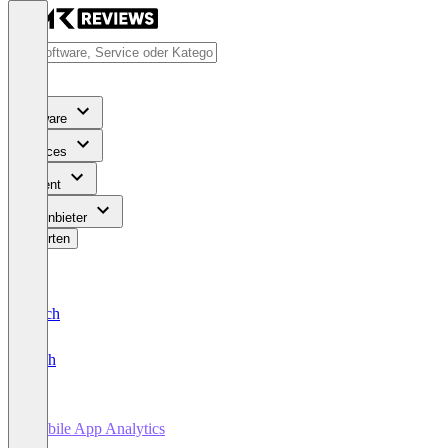
Software
Services
Content
Für Anbieter
Bewerten
Deutsch
English
Mobile App Analytics