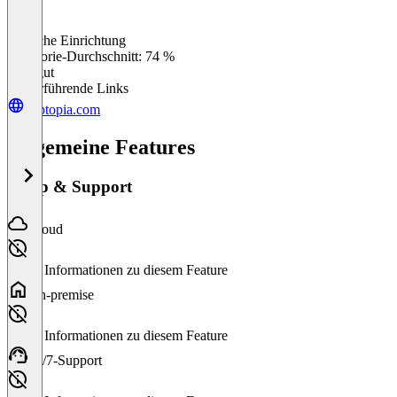
Einfache Einrichtung
0
%
Kategorie-Durchschnitt: 74 %
Sehr gut
Weiterführende Links
apptopia.com
Allgemeine Features
Setup & Support
Cloud
Keine Informationen zu diesem Feature
On-premise
Keine Informationen zu diesem Feature
24/7-Support