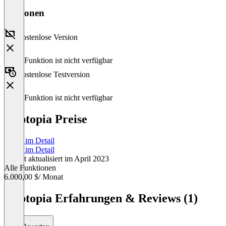
Versionen
Kostenlose Version
Diese Funktion ist nicht verfügbar
Kostenlose Testversion
Diese Funktion ist nicht verfügbar
Apptopia Preise
Preise im Detail
Preise im Detail
Zuletzt aktualisiert im April 2023
Alle Funktionen
6.000,00 $
/ Monat
Item
1
Apptopia Erfahrungen & Reviews (1)
of
1