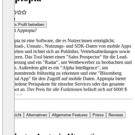
4,5
(1)
Dieses Profil betreiben
Was ist Apptopia?
Apptopia ist eine Software, die es Nutzer:innen ermöglicht,
Download-, Umsatz-, Nutzungs- und SDK-Daten von mobile Apps
einzusehen und richtet sich an Publisher, Vetriebsabteilungen sowie
Investoren. Das Tool bietet einen "Sales Prospector" für die Lead-
Generierung und ein "Radar", um Wettbewerber zu beobachten und
tracken. Außerdem gibt es ein "Alpha Intelligence", um
Wachstumstrends frühzeitig zu erkennen und eine "Bloomberg
Terminal App" für den Zugriff auf mobile Daten. Apptopia bietet
verschiedene Preispakete für einzelne Services oder das gesamte
Angebot an. Der Preis für alle Funktionen beläuft sich auf 6000 $
pro Monat.
Übersicht
Alternativen
Allgemeine Features
Preise
Reviews