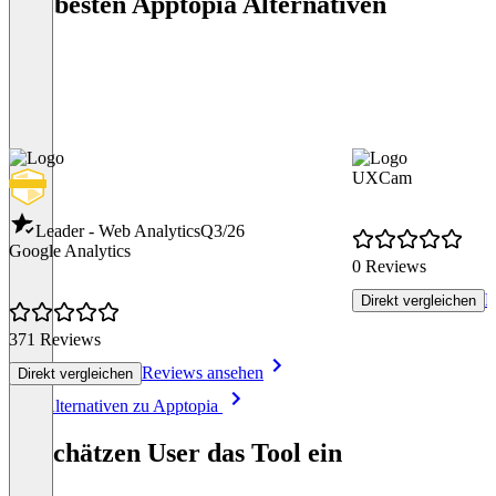
Die besten Apptopia Alternativen
UXCam
Leader - Web Analytics
Q3/26
Google Analytics
0 Reviews
R
Direkt vergleichen
371 Reviews
Reviews ansehen
Direkt vergleichen
Item
Alle Alternativen zu Apptopia
1
of
So schätzen User das Tool ein
8