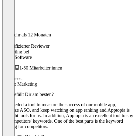
Vor mehr als 12 Monaten
Cat
Verifizierter Reviewer
Marketing
bei
Intent Software
1-50 Mitarbeiter:innen
Use cases:
Mobile Marketing
Was gefällt Dir am besten?
We needed a tool to measure the success of our mobile app,
optimize ASO, and keep watching on app ranking and Apptopia is
the right tools for us. In addition, Apptopia is an excellent tool to spy
on competitors' keywords. One of the best parts is the keyword
ranking for competitors.