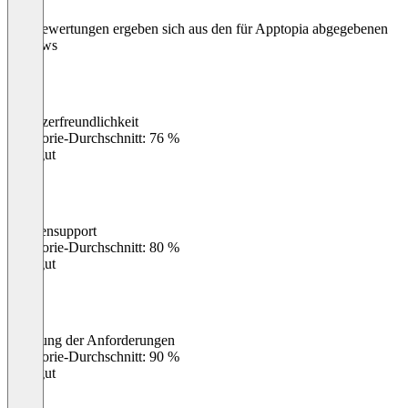
Die Bewertungen ergeben sich aus den für Apptopia abgegebenen
Reviews
Benutzerfreundlichkeit
0
%
Kategorie-Durchschnitt: 76 %
Sehr gut
Kundensupport
0
%
Kategorie-Durchschnitt: 80 %
Sehr gut
Erfüllung der Anforderungen
0
%
Kategorie-Durchschnitt: 90 %
Sehr gut