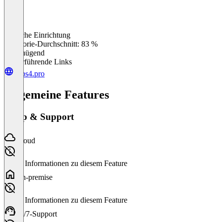
Einfache Einrichtung
0
%
Kategorie-Durchschnitt: 83 %
Ungenügend
Weiterführende Links
apps4.pro
Allgemeine Features
Setup & Support
Cloud
Keine Informationen zu diesem Feature
On-premise
Keine Informationen zu diesem Feature
24/7-Support