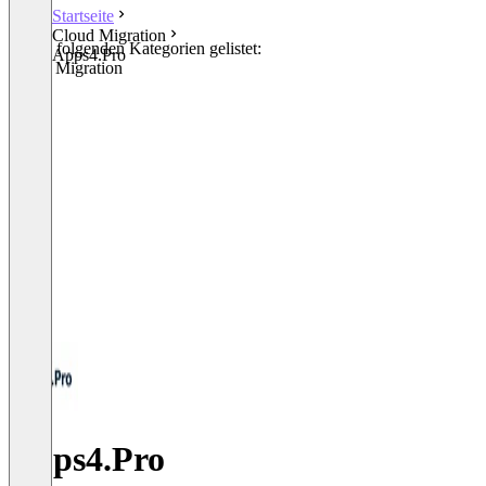
Startseite
Cloud Migration
In den folgenden Kategorien gelistet:
Apps4.Pro
Cloud Migration
Apps4.Pro