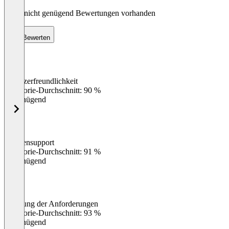
Noch nicht genügend Bewertungen vorhanden
Bewerten
Benutzerfreundlichkeit
0
%
Kategorie-Durchschnitt: 90 %
Ungenügend
Kundensupport
0
%
Kategorie-Durchschnitt: 91 %
Ungenügend
Erfüllung der Anforderungen
0
%
Kategorie-Durchschnitt: 93 %
Ungenügend