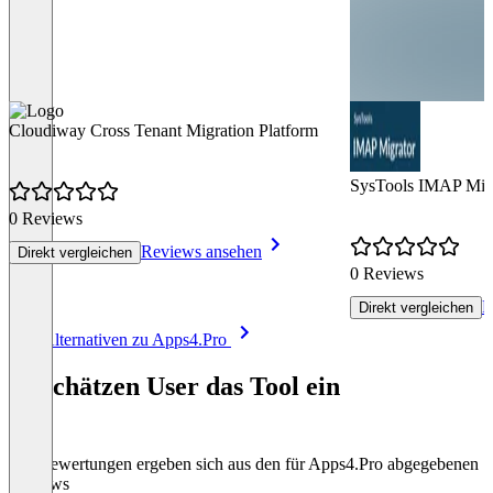
Cloudiway Cross Tenant Migration Platform
SysTools IMAP Migr
0 Reviews
Reviews ansehen
Direkt vergleichen
0 Reviews
R
Direkt vergleichen
Item
Alle Alternativen zu Apps4.Pro
1
of
So schätzen User das Tool ein
8
Die Bewertungen ergeben sich aus den für Apps4.Pro abgegebenen
Reviews