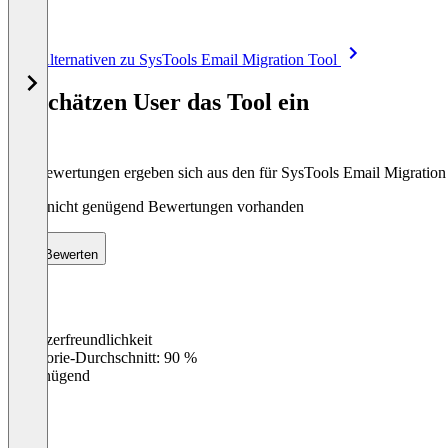
Item
Alle Alternativen zu SysTools Email Migration Tool
1
of
So schätzen User das Tool ein
8
Die Bewertungen ergeben sich aus den für SysTools Email Migratio
Noch nicht genügend Bewertungen vorhanden
Bewerten
Benutzerfreundlichkeit
0
%
Kategorie-Durchschnitt: 90 %
Ungenügend