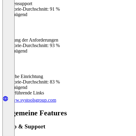
Kundensupport
0
%
Kategorie-Durchschnitt: 91 %
Ungenügend
Erfüllung der Anforderungen
0
%
Kategorie-Durchschnitt: 93 %
Ungenügend
Einfache Einrichtung
0
%
Kategorie-Durchschnitt: 83 %
Ungenügend
Weiterführende Links
www.systoolsgroup.com
Allgemeine Features
Setup & Support