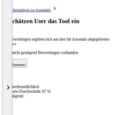
Item
Alle Alternativen zu Anomalo
1
of
So schätzen User das Tool ein
8
Die Bewertungen ergeben sich aus den für Anomalo abgegebenen
Reviews
Noch nicht genügend Bewertungen vorhanden
Bewerten
Benutzerfreundlichkeit
0
%
Kategorie-Durchschnitt: 87 %
Ungenügend