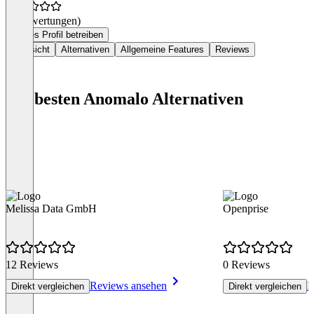
(0 Bewertungen)
Dieses Profil betreiben
Übersicht
Alternativen
Allgemeine Features
Reviews
Die besten Anomalo Alternativen
Melissa Data GmbH
Openprise
12 Reviews
0 Reviews
Reviews ansehen
R
Direkt vergleichen
Direkt vergleichen