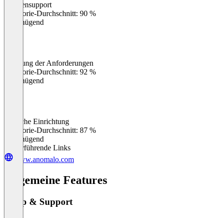
Kundensupport
0
%
Kategorie-Durchschnitt: 90 %
Ungenügend
Erfüllung der Anforderungen
0
%
Kategorie-Durchschnitt: 92 %
Ungenügend
Einfache Einrichtung
0
%
Kategorie-Durchschnitt: 87 %
Ungenügend
Weiterführende Links
www.anomalo.com
Allgemeine Features
Setup & Support