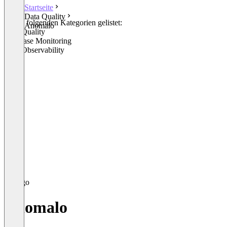
Startseite
Data Quality
In den folgenden Kategorien gelistet:
Anomalo
Data Quality
Database Monitoring
Data Observability
Anomalo