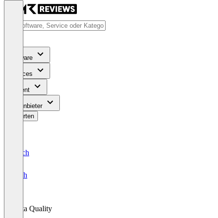
Software
Services
Content
Für Anbieter
Bewerten
Deutsch
English
Data Quality