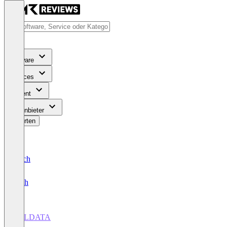
Software
Services
Content
Für Anbieter
Bewerten
Deutsch
English
ALLDATA