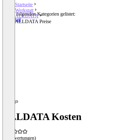
Startseite
Werkstatt
In den folgenden Kategorien gelistet:
ALLDATA
Werkstatt
ALLDATA Preise
ALLDATA Kosten
(0 Bewertungen)