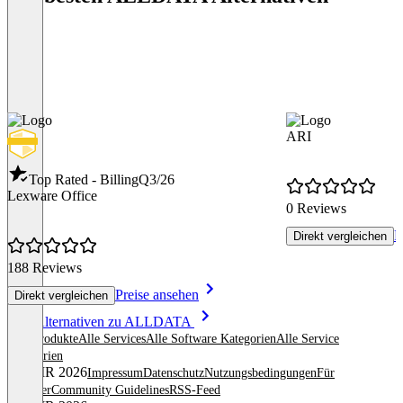
ARI
Top Rated - Billing
Q3/26
Lexware Office
0 Reviews
P
Direkt vergleichen
188 Reviews
Preise ansehen
Direkt vergleichen
Item
Alle Alternativen zu ALLDATA
1
Alle Produkte
Alle Services
Alle Software Kategorien
Alle Service
of
Kategorien
8
© OMR 2026
Impressum
Datenschutz
Nutzungsbedingungen
Für
Anbieter
Community Guidelines
RSS-Feed