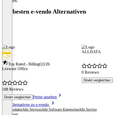
enthalten.
Die besten e-vendo Alternativen
ALLDATA
Top Rated - Billing
Q3/26
Lexware Office
0 Reviews
P
Direkt vergleichen
188 Reviews
Preise ansehen
Direkt vergleichen
Item
Alle Alternativen zu e-vendo
1
Alle Produkte
Alle Services
Alle Software Kategorien
Alle Service
of
Kategorien