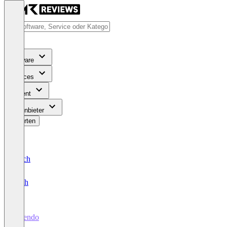
Software
Services
Content
Für Anbieter
Bewerten
Deutsch
English
e-vendo