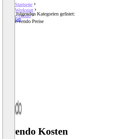
Startseite
Werkstatt
In den folgenden Kategorien gelistet:
e-vendo
Werkstatt
e-vendo Preise
e-vendo Kosten