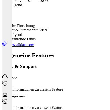
Kategorie-Durchschnitt: 88 %
Ungenügend
Einfache Einrichtung
0
%
Kategorie-Durchschnitt: 88 %
Ungenügend
Weiterführende Links
www.alldata.com
Allgemeine Features
Setup & Support
Cloud
Keine Informationen zu diesem Feature
On-premise
Keine Informationen zu diesem Feature