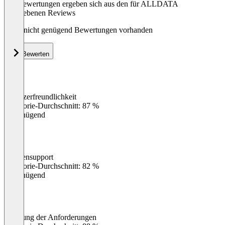
Die Bewertungen ergeben sich aus den für ALLDATA
abgegebenen Reviews
Noch nicht genügend Bewertungen vorhanden
Bewerten
Benutzerfreundlichkeit
0
%
Kategorie-Durchschnitt: 87 %
Ungenügend
Kundensupport
0
%
Kategorie-Durchschnitt: 82 %
Ungenügend
Erfüllung der Anforderungen
0
%