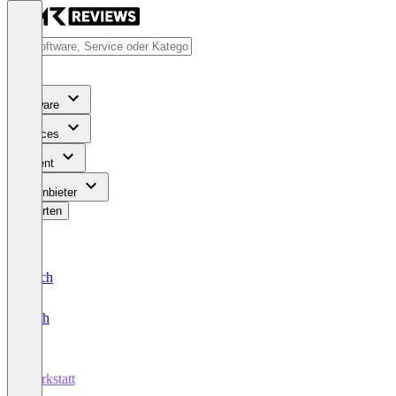
Software
Services
Content
Für Anbieter
Bewerten
Deutsch
English
Werkstatt