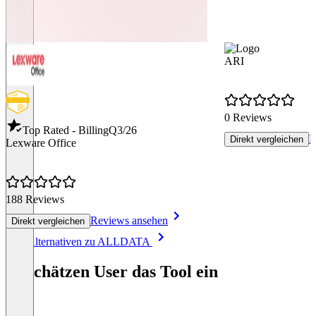
ARI
0 Reviews
Top Rated - Billing
Q3/26
R
Direkt vergleichen
Lexware Office
188 Reviews
Reviews ansehen
Direkt vergleichen
Item
Alle Alternativen zu ALLDATA
1
of
So schätzen User das Tool ein
8