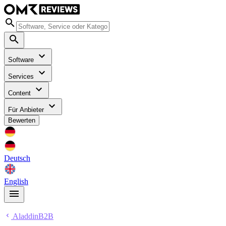
Software
Services
Content
Für Anbieter
Bewerten
Deutsch
English
AladdinB2B