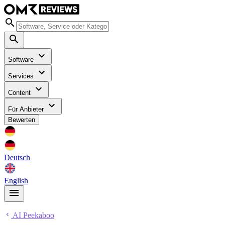
Software
Services
Content
Für Anbieter
Bewerten
Deutsch
English
AI Peekaboo