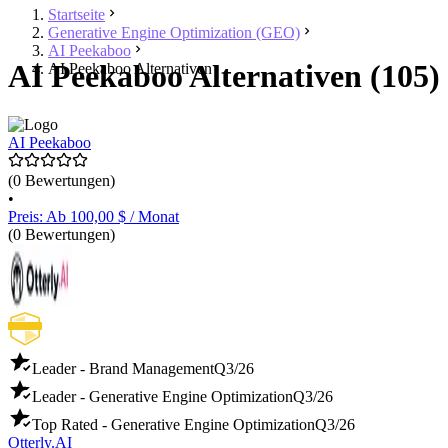
Startseite
Generative Engine Optimization (GEO)
AI Peekaboo
AI Peekaboo Alternativen (105)
AI Peekaboo Alternativen
AI Peekaboo
(0 Bewertungen)
•
Preis: Ab 100,00 $ / Monat
(0 Bewertungen)
Leader - Brand Management
Q3/26
Leader - Generative Engine Optimization
Q3/26
Top Rated - Generative Engine Optimization
Q3/26
Otterly.AI