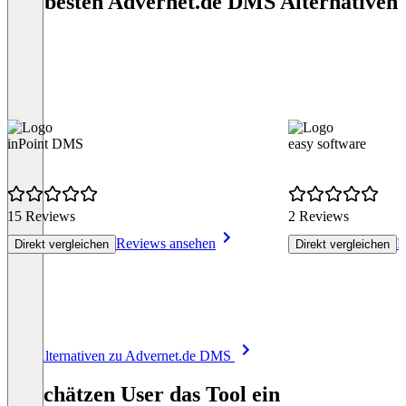
Die besten Advernet.de DMS Alternativen
inPoint DMS
easy software
15 Reviews
2 Reviews
Reviews ansehen
R
Direkt vergleichen
Direkt vergleichen
Item
Alle Alternativen zu Advernet.de DMS
1
of
So schätzen User das Tool ein
8