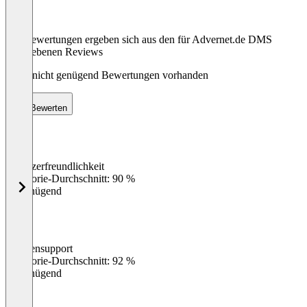
Die Bewertungen ergeben sich aus den für Advernet.de DMS
abgegebenen Reviews
Noch nicht genügend Bewertungen vorhanden
Bewerten
Benutzerfreundlichkeit
0
%
Kategorie-Durchschnitt: 90 %
Ungenügend
Kundensupport
0
%
Kategorie-Durchschnitt: 92 %
Ungenügend