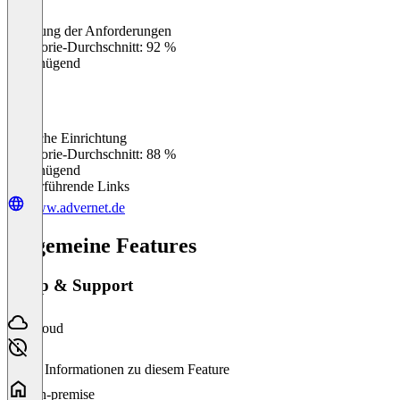
Erfüllung der Anforderungen
0
%
Kategorie-Durchschnitt: 92 %
Ungenügend
Einfache Einrichtung
0
%
Kategorie-Durchschnitt: 88 %
Ungenügend
Weiterführende Links
www.advernet.de
Allgemeine Features
Setup & Support
Cloud
Keine Informationen zu diesem Feature
On-premise