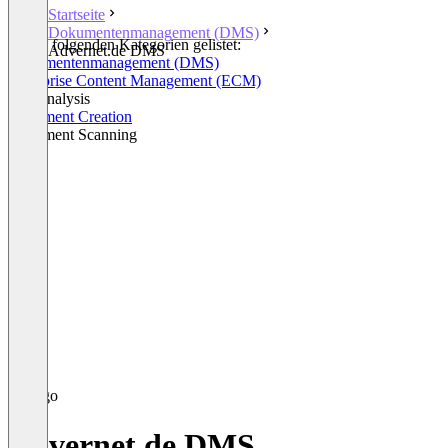
Startseite
Dokumentenmanagement (DMS)
In den folgenden Kategorien gelistet:
Advernet.de DMS
Dokumentenmanagement (DMS)
Enterprise Content Management (ECM)
File Analysis
Document Creation
Document Scanning
Advernet.de DMS