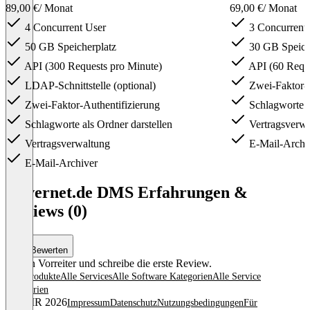
89,00 €
/ Monat
69,00 €
/ Monat
4 Concurrent User
3 Concurrent
50 GB Speicherplatz
30 GB Speich
API (300 Requests pro Minute)
API (60 Reque
LDAP-Schnittstelle (optional)
Zwei-Faktor-A
Zwei-Faktor-Authentifizierung
Schlagworte a
Schlagworte als Ordner darstellen
Vertragsverwa
Vertragsverwaltung
E-Mail-Archi
E-Mail-Archiver
Item
1
Advernet.de DMS Erfahrungen &
of
Reviews (0)
3
Bewerten
Sei ein Vorreiter und schreibe die erste Review.
Alle Produkte
Alle Services
Alle Software Kategorien
Alle Service
Kategorien
© OMR 2026
Impressum
Datenschutz
Nutzungsbedingungen
Für