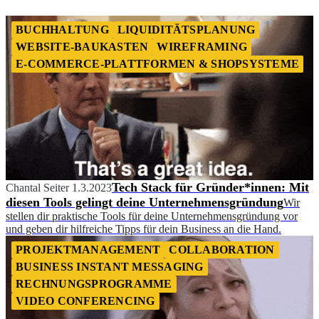
BUCHHALTUNG
LIQUIDITÄTSPLANUNG
WEBSITE-BAUKASTEN
WIREFRAMING
E-COMMERCE-PLATTFORMEN & SHOPSYSTEME
Tech Stack für Gründer*innen: Mit
Chantal Seiter
1.3.2023
diesen Tools gelingt deine Unternehmensgründung
Wir
stellen dir praktische Tools für deine Unternehmensgründung vor
und geben dir hilfreiche Tipps für dein Business an die Hand.
PROJEKTMANAGEMENT
COLLABORATION
BUSINESS INSTANT MESSAGING
RECHNUNGSPROGRAMME
VIDEO CONFERENCING