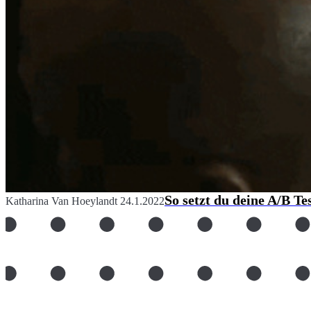
So setzt du deine A/B Te
Katharina Van Hoeylandt
24.1.2022