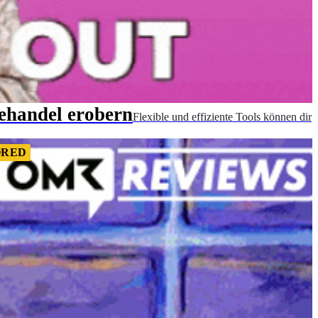
nehandel erobern
Flexible und effiziente Tools können dir
ORED