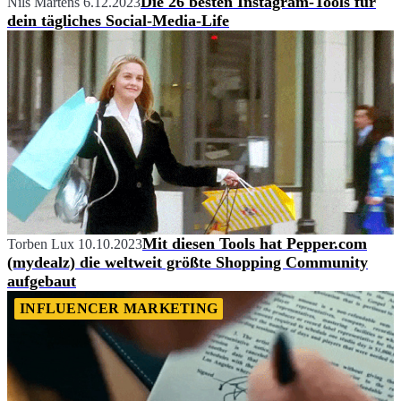
Die 26 besten Instagram-Tools für
Nils Martens
6.12.2023
dein tägliches Social-Media-Life
Mit diesen Tools hat Pepper.com
Torben Lux
10.10.2023
(mydealz) die weltweit größte Shopping Community
aufgebaut
INFLUENCER MARKETING