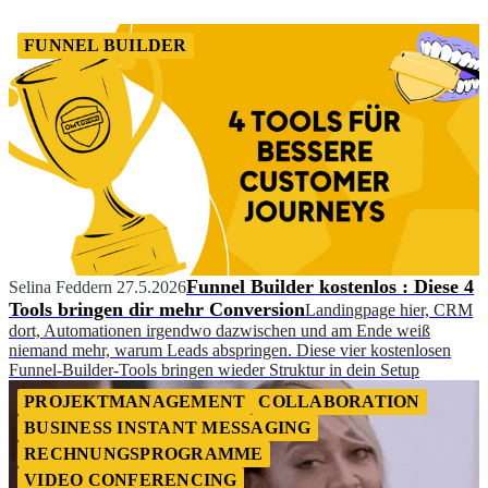
FUNNEL BUILDER
Funnel Builder kostenlos : Diese 4
Selina Feddern
27.5.2026
Tools bringen dir mehr Conversion
Landingpage hier, CRM
dort, Automationen irgendwo dazwischen und am Ende weiß
niemand mehr, warum Leads abspringen. Diese vier kostenlosen
Funnel-Builder-Tools bringen wieder Struktur in dein Setup
PROJEKTMANAGEMENT
COLLABORATION
BUSINESS INSTANT MESSAGING
RECHNUNGSPROGRAMME
VIDEO CONFERENCING