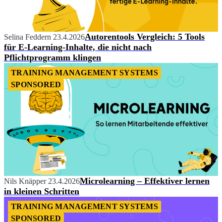
Autorentools Vergleich: 5 Tools
Selina Feddern
23.4.2026
für E-Learning-Inhalte, die nicht nach
Pflichtprogramm klingen
TRAINING MANAGEMENT SYSTEMS
SPONSORED
Microlearning – Effektiver lernen
Nils Knäpper
23.4.2026
in kleinen Schritten
TRAINING MANAGEMENT SYSTEMS
SPONSORED