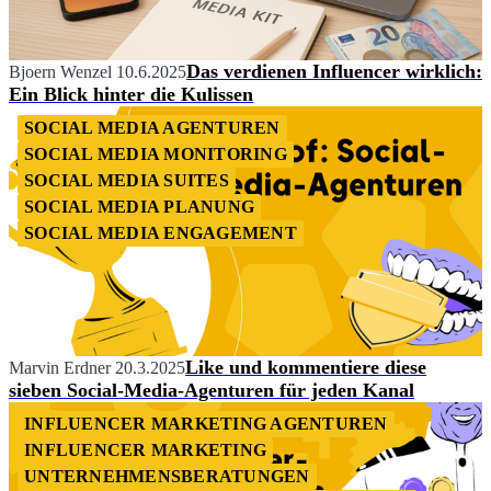
Das verdienen Influencer wirklich:
Bjoern Wenzel
10.6.2025
Ein Blick hinter die Kulissen
SOCIAL MEDIA AGENTUREN
SOCIAL MEDIA MONITORING
SOCIAL MEDIA SUITES
SOCIAL MEDIA PLANUNG
SOCIAL MEDIA ENGAGEMENT
Like und kommentiere diese
Marvin Erdner
20.3.2025
sieben Social-Media-Agenturen für jeden Kanal
INFLUENCER MARKETING AGENTUREN
INFLUENCER MARKETING
UNTERNEHMENSBERATUNGEN