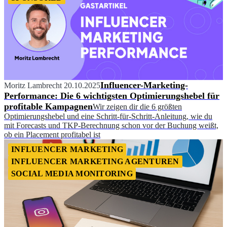
Influencer-Marketing-
Moritz Lambrecht
20.10.2025
Performance: Die 6 wichtigsten Optimierungshebel für
profitable Kampagnen
Wir zeigen dir die 6 größten
Optimierungshebel und eine Schritt-für-Schritt-Anleitung, wie du
mit Forecasts und TKP-Berechnung schon vor der Buchung weißt,
ob ein Placement profitabel ist
INFLUENCER MARKETING
INFLUENCER MARKETING AGENTUREN
SOCIAL MEDIA MONITORING