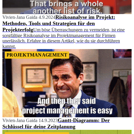
Risikoanalyse im Projekt:
Vivien-Jana Gaida
4.9.2024
Methoden, Tools und Strategien für den
Projekterfolg
Um böse Überraschungen zu vermeiden, ist eine
sorgfältige Risikoanalyse im Projektmanagement für Firmen
unerlässlich. Erfahre in diesem Artikel, wie du sie durchführen
kannst.
PROJEKTMANAGEMENT
Gantt-Diagramm: Der
Vivien-Jana Gaida
14.9.2023
Schlüssel für deine Zeitplanung