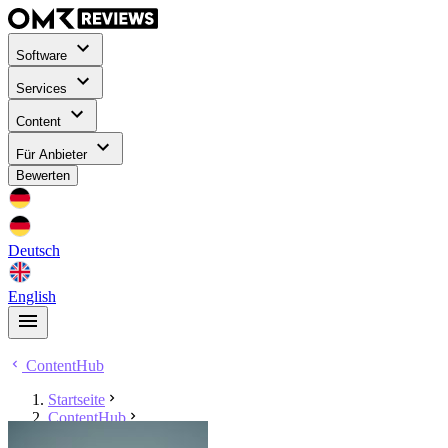
Software
Services
Content
Für Anbieter
Bewerten
Deutsch
English
ContentHub
Startseite
ContentHub
Vivien-Jana Gaida