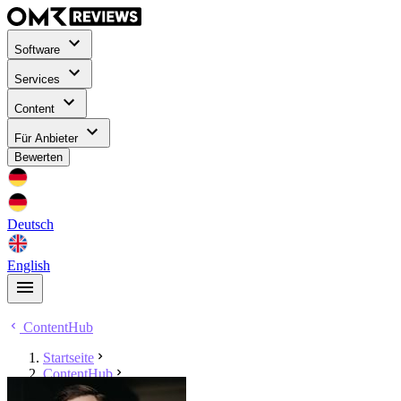
Software
Services
Content
Für Anbieter
Bewerten
Deutsch
English
ContentHub
Startseite
ContentHub
Tobias Dziuba