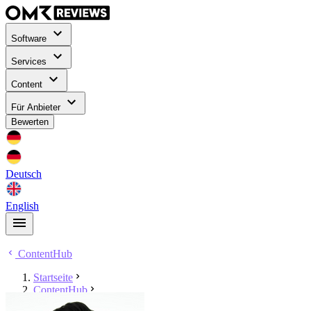
Software
Services
Content
Für Anbieter
Bewerten
Deutsch
English
ContentHub
Startseite
ContentHub
Mert Sahin