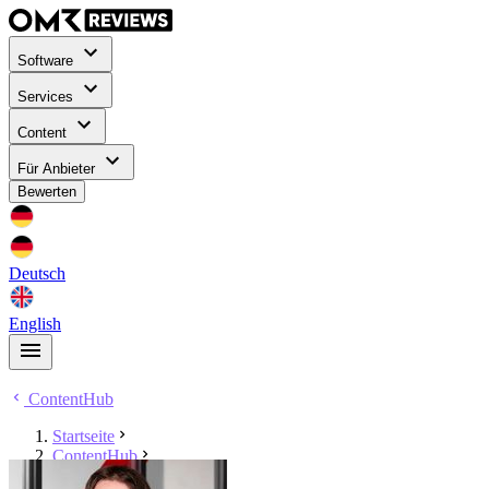
Software
Services
Content
Für Anbieter
Bewerten
Deutsch
English
ContentHub
Startseite
ContentHub
Marc Gummlich