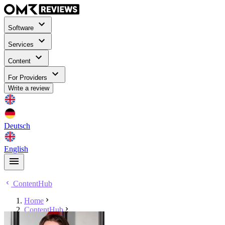
Software
Services
Content
For Providers
Write a review
Deutsch
English
ContentHub
Home
ContentHub
Marc Gummlich