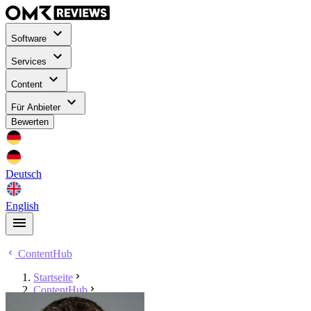
Software
Services
Content
Für Anbieter
Bewerten
Deutsch
English
ContentHub
Startseite
ContentHub
Julian Balster