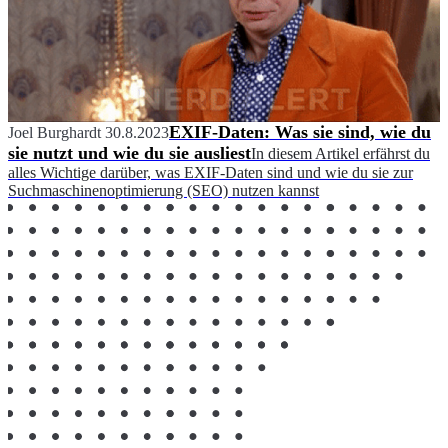
EXIF-Daten: Was sie sind, wie du
Joel Burghardt
30.8.2023
sie nutzt und wie du sie ausliest
In diesem Artikel erfährst du
alles Wichtige darüber, was EXIF-Daten sind und wie du sie zur
Suchmaschinenoptimierung (SEO) nutzen kannst