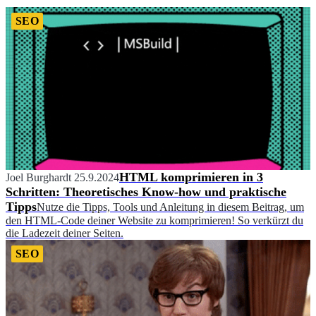
SEO
HTML komprimieren in 3
Joel Burghardt
25.9.2024
Schritten: Theoretisches Know-how und praktische
Tipps
Nutze die Tipps, Tools und Anleitung in diesem Beitrag, um
den HTML-Code deiner Website zu komprimieren! So verkürzt du
die Ladezeit deiner Seiten.
SEO