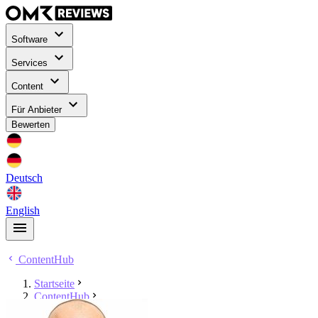
Software
Services
Content
Für Anbieter
Bewerten
Deutsch
English
ContentHub
Startseite
ContentHub
Joel Burghardt