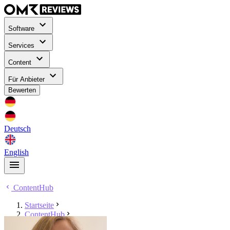
Software
Services
Content
Für Anbieter
Bewerten
Deutsch
English
ContentHub
Startseite
ContentHub
Ines Marsch