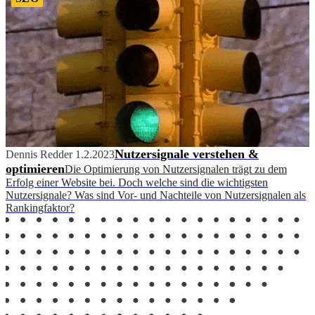
Nutzersignale verstehen &
Dennis Redder
1.2.2023
optimieren
Die Optimierung von Nutzersignalen trägt zu dem
Erfolg einer Website bei. Doch welche sind die wichtigsten
Nutzersignale? Was sind Vor- und Nachteile von Nutzersignalen als
Rankingfaktor?