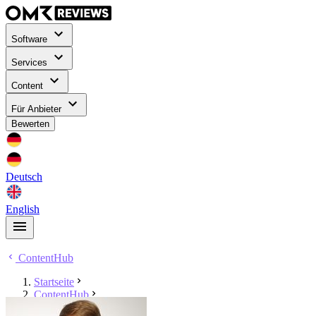
Software
Services
Content
Für Anbieter
Bewerten
Deutsch
English
ContentHub
Startseite
ContentHub
Dennis Redder