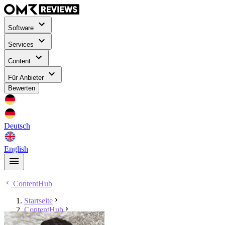
Software
Services
Content
Für Anbieter
Bewerten
Deutsch
English
ContentHub
Startseite
ContentHub
Dennis Paulus