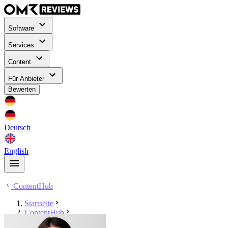
Software
Services
Content
Für Anbieter
Bewerten
Deutsch
English
ContentHub
Startseite
ContentHub
Adriana Del Solar