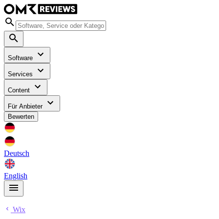
Software
Services
Content
Für Anbieter
Bewerten
Deutsch
English
Wix