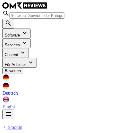
Software
Services
Content
Für Anbieter
Bewerten
Deutsch
English
Smodin