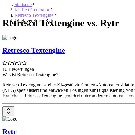
Startseite
KI Text Generator
Retresco Textengine
Retresco Textengine vs. Rytr
Direktvergleich Rytr
Retresco Textengine
16 Bewertungen
Was ist Retresco Textengine?
Retresco Textengine ist eine KI-gestützte Content-Automation-Plattf
(NLG) spezialisiert und entwickelt Lösungen zur Digitalisierung von
Branchen. Retresco Textengine generiert unter anderem automatisiert
Rytr