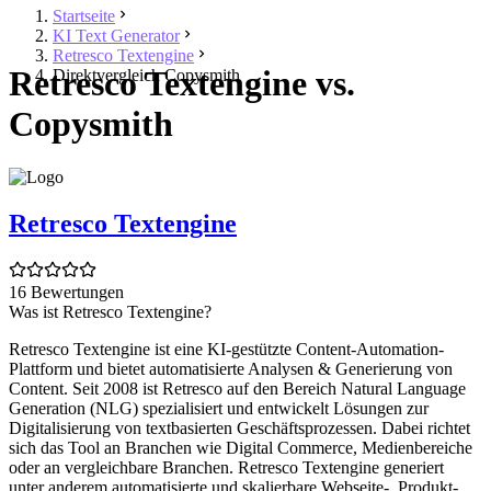
Startseite
KI Text Generator
Retresco Textengine
Retresco Textengine vs.
Direktvergleich Copysmith
Copysmith
Retresco Textengine
16 Bewertungen
Was ist Retresco Textengine?
Retresco Textengine ist eine KI-gestützte Content-Automation-
Plattform und bietet automatisierte Analysen & Generierung von
Content. Seit 2008 ist Retresco auf den Bereich Natural Language
Generation (NLG) spezialisiert und entwickelt Lösungen zur
Digitalisierung von textbasierten Geschäftsprozessen. Dabei richtet
sich das Tool an Branchen wie Digital Commerce, Medienbereiche
oder an vergleichbare Branchen. Retresco Textengine generiert
unter anderem automatisierte und skalierbare Webseite-, Produkt-