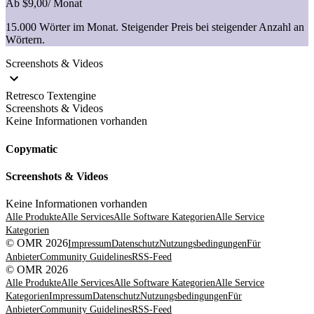
Ab $9,00
/ Monat
15.000 Wörter im Monat. Steigender Preis bei steigender Anzahl an
Wörtern.
Screenshots & Videos
Retresco Textengine
Screenshots & Videos
Keine Informationen vorhanden
Copymatic
Screenshots & Videos
Keine Informationen vorhanden
Alle Produkte
Alle Services
Alle Software Kategorien
Alle Service
Kategorien
© OMR 2026
Impressum
Datenschutz
Nutzungsbedingungen
Für
Anbieter
Community Guidelines
RSS-Feed
© OMR 2026
Alle Produkte
Alle Services
Alle Software Kategorien
Alle Service
Kategorien
Impressum
Datenschutz
Nutzungsbedingungen
Für
Anbieter
Community Guidelines
RSS-Feed