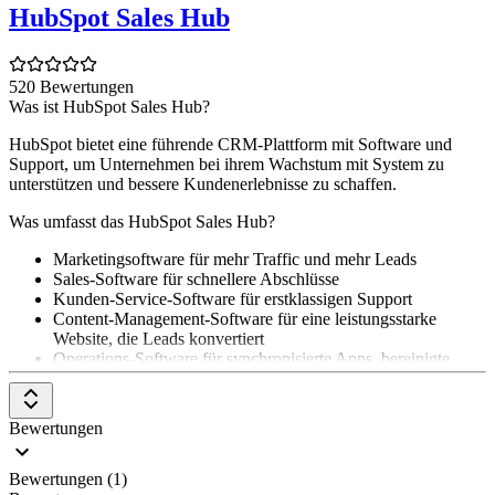
HubSpot Sales Hub
520 Bewertungen
Was ist HubSpot Sales Hub?
HubSpot bietet eine führende CRM-Plattform mit Software und
Support, um Unternehmen bei ihrem Wachstum mit System zu
unterstützen und bessere Kundenerlebnisse zu schaffen.
Was umfasst das HubSpot Sales Hub?
Marketingsoftware für mehr Traffic und mehr Leads
Sales-Software für schnellere Abschlüsse
Kunden-Service-Software für erstklassigen Support
Content-Management-Software für eine leistungsstarke
Website, die Leads konvertiert
Operations-Software für synchronisierte Apps, bereinigte
Kundendaten und automatisierte Geschäftsabläufe
Ob
kostenlose grundlegende Funktionen
oder
leistungsstarke
Bewertungen
Features
für Unternehmen in jeder Wachstumsphase – HubSpot
passt sich den Bedürfnissen eines Unternehmens an. Jedes Produkt
der HubSpot CRM-Plattform kann einzeln oder im Paket als CRM
Bewertungen (1)