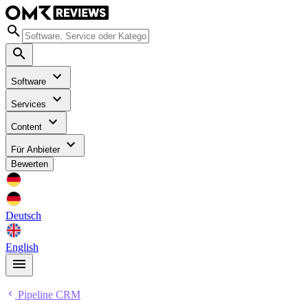
Software
Services
Content
Für Anbieter
Bewerten
Deutsch
English
Pipeline CRM