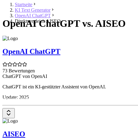
Startseite
KI Text Generator
OpenAI ChatGPT
OpenAI ChatGPT vs. AISEO
Direktvergleich AISEO
OpenAI ChatGPT
73 Bewertungen
ChatGPT von OpenAI
ChatGPT ist ein KI-gestützter Assistent von OpenAI.
Update: 2025
AISEO