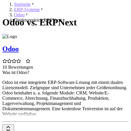
Startseite
ERP-Systeme
Odoo
Odoo vs. ERPNext
Direktvergleich ERPNext
Odoo
10 Bewertungen
Was ist Odoo?
Odoo ist eine integrierte ERP-Software-Lösung mit einem dualen
Lizenzmodell. Zielgruppe sind Unternehmen jeder Größenordnung.
Odoo beinhaltet u. a. folgende Module: CRM, Website/E-
Commerce, Abrechnung, Finanzbuchhaltung, Produktion,
Lagerverwaltung, Projektmanagement und
Dokumentenmanagement. Eine kostenlose Testversion ist auf der
Website verfügbar.