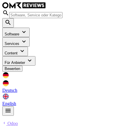
Software
Services
Content
Für Anbieter
Bewerten
Deutsch
English
Odoo