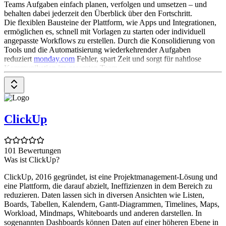
Teams Aufgaben einfach planen, verfolgen und umsetzen – und
behalten dabei jederzeit den Überblick über den Fortschritt.
Die flexiblen Bausteine der Plattform, wie Apps und Integrationen,
ermöglichen es, schnell mit Vorlagen zu starten oder individuell
angepasste Workflows zu erstellen. Durch die Konsolidierung von
Tools und die Automatisierung wiederkehrender Aufgaben
reduziert
monday.com
Fehler, spart Zeit und sorgt für nahtlose
Kommunikation im gesamten Team.
Unternehmen können so datenbasierte Entscheidungen treffen,
Ergebnisse maximieren und ihre Ziele in großem Maßstab erreichen
– und das, während sie sich flexibel an die Bedürfnisse jeder
Abteilung oder jedes Teams anpassen. Unabhängig von Branche
oder Unternehmensgröße verbindet
monday.com
Teams, treibt
ClickUp
smartere Entscheidungen voran und ermöglicht Organisationen, ihre
beste Arbeit zu leisten.
Was kann monday.com?
101 Bewertungen
Was ist ClickUp?
monday.com
ist ein vielseitiges Work OS, das Teams dabei
unterstützt, Programme, Projekte und Prozesse sicher zu
ClickUp, 2016 gegründet, ist eine Projektmanagement-Lösung und
organisieren, zu strukturieren und zu optimieren. Mit flexiblen
eine Plattform, die darauf abzielt, Ineffizienzen in dem Bereich zu
Bausteinen wie Boards, Dashboards, Apps, Integrationen,
reduzieren. Daten lassen sich in diversen Ansichten wie Listen,
Ansichten, Automatisierungen und Workdocs lassen sich
Boards, Tabellen, Kalendern, Gantt-Diagrammen, Timelines, Maps,
individuelle Workflow-Apps erstellen, die alle Aspekte der Arbeit
Workload, Mindmaps, Whiteboards und anderen darstellen. In
zentral bündeln und an einem Ort steuern.
sogenannten Dashboards können Daten auf einer höheren Ebene in