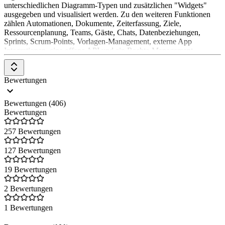
Darüber hinaus stehen mehrere spezialisierte Produkte auf Basis des
unterschiedlichen Diagramm-Typen und zusätzlichen "Widgets"
Work OS zur Verfügung: monday Work Management, monday
ausgegeben und visualisiert werden. Zu den weiteren Funktionen
CRM und monday Dev. Diese Lösungen sind auf spezifische
zählen Automationen, Dokumente, Zeiterfassung, Ziele,
Workflows oder Branchenanforderungen zugeschnitten und können
Ressourcenplanung, Teams, Gäste, Chats, Datenbeziehungen,
beliebig kombiniert werden, um sämtliche Abläufe in einer einzigen
Sprints, Scrum-Points, Vorlagen-Management, externe App
Plattform zu managen.
Integrationen, eine offene API und ein Rechte-Management.
ClickUp kann kostenlos im "Free Forever" Plan genutzt werden.
Die kostenpflichtigen Pakete variieren zwischen 5 $ beim
"Unlimited Plan" bis 19 $ beim "Business Plus Plan" monatlich pro
Bewertungen
Benutzer (bei jährlicher Abrechnung). Enterprise Pläne werden auf
Anfrage individuell erstellt.
Bewertungen (406)
Bewertungen
257 Bewertungen
127 Bewertungen
19 Bewertungen
2 Bewertungen
1 Bewertungen