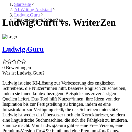
Startseite
AI Writing Assistant
Ludwig.Guru
Ludwig.Guru vs. WriterZen
Direktvergleich WriterZen
Ludwig.Guru
0 Bewertungen
Was ist Ludwig.Guru?
Ludwig ist eine KI-Lösung zur Verbesserung des englischen
Schreibens, die Nutzer*innen hilft, besseres Englisch zu schreiben,
indem sie ihnen kontextbezogene Beispiele aus zuverlässigen
Quellen liefert. Das Tool hilft Nutzer*innen, ihre Ideen von der
Inspiration bis zur Fertigstellung zu bringen, indem es eine
Infrastruktur zur Verfügung stellt, die das Schreiben unterstützt.
Ludwig ist weder ein Übersetzer noch ein Korrekturleser, sondern
eine linguistische Suchmaschine, die sich die Fähigkeit zu imitieren,
zunutze macht. Von Ludwig.Guru gibt es eine Free-Version, eine
Premium-Version für 4,99 € mtl. und eine Premium-for-Teams-