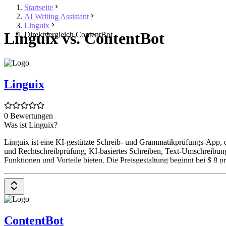
Startseite
AI Writing Assistant
Linguix
Linguix vs. ContentBot
Direktvergleich ContentBot
Linguix
0 Bewertungen
Was ist Linguix?
Linguix ist eine KI-gestützte Schreib- und Grammatikprüfungs-App, d
und Rechtschreibprüfung, KI-basiertes Schreiben, Text-Umschreibung
Funktionen und Vorteile bieten. Die Preisgestaltung beginnt bei $ 8 p
ContentBot