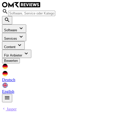
Software
Services
Content
Für Anbieter
Bewerten
Deutsch
English
Jasper