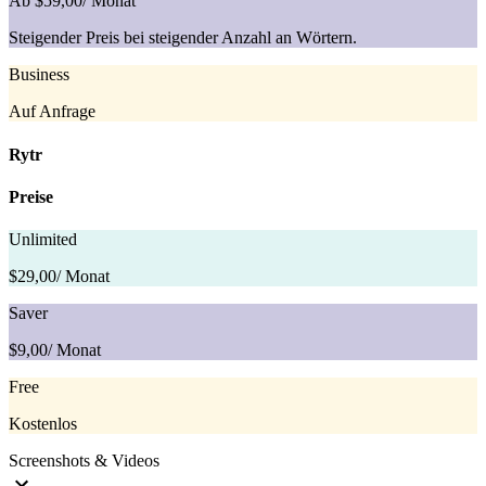
Ab $59,00
/ Monat
Steigender Preis bei steigender Anzahl an Wörtern.
Business
Auf Anfrage
Rytr
Preise
Unlimited
$29,00
/ Monat
Saver
$9,00
/ Monat
Free
Kostenlos
Screenshots & Videos