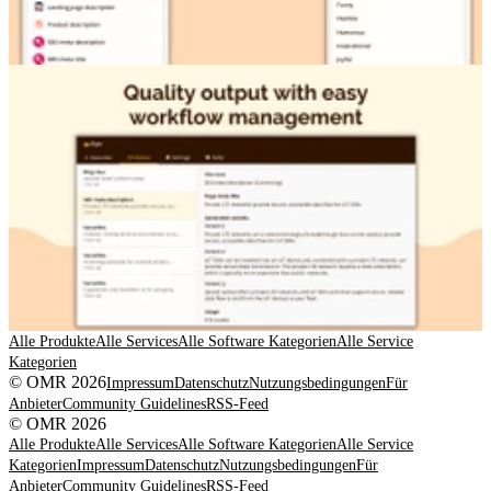
Alle Produkte
Alle Services
Alle Software Kategorien
Alle Service
Kategorien
© OMR 2026
Impressum
Datenschutz
Nutzungsbedingungen
Für
Anbieter
Community Guidelines
RSS-Feed
© OMR 2026
Alle Produkte
Alle Services
Alle Software Kategorien
Alle Service
Kategorien
Impressum
Datenschutz
Nutzungsbedingungen
Für
Anbieter
Community Guidelines
RSS-Feed