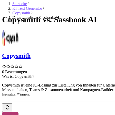
Startseite
KI Text Generator
Copysmith
Copysmith vs. Sassbook AI
Direktvergleich Sassbook AI
Copysmith
0 Bewertungen
Was ist Copysmith?
Copysmith ist eine KI-Lösung zur Erstellung von Inhalten für Unt
Masseninhalten, Teams & Zusammenarbeit und Kampagnen-Builder. Int
Benutzer/*innen.