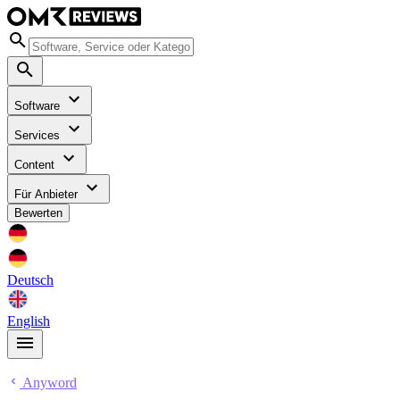
Software
Services
Content
Für Anbieter
Bewerten
Deutsch
English
Anyword