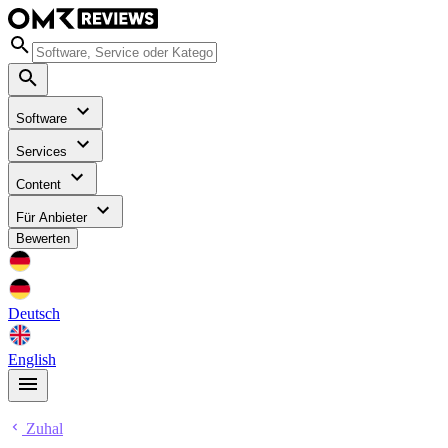
Software
Services
Content
Für Anbieter
Bewerten
Deutsch
English
Zuhal