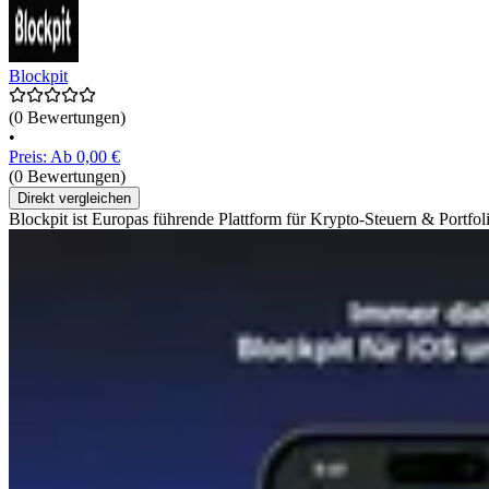
Blockpit
(0 Bewertungen)
•
Preis: Ab 0,00 €
(0 Bewertungen)
Direkt vergleichen
Blockpit ist Europas führende Plattform für Krypto-Steuern & Portf