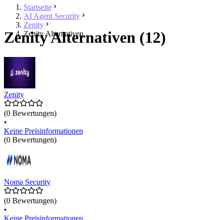
Startseite
AI Agent Security
Zenity
Zenity Alternativen (12)
Zenity Alternativen
Zenity
(0 Bewertungen)
•
Keine Preisinformationen
(0 Bewertungen)
Noma Security
(0 Bewertungen)
•
Keine Preisinformationen