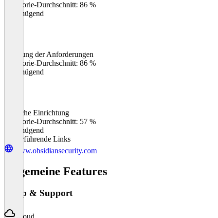
Kategorie-Durchschnitt: 86 %
Ungenügend
Erfüllung der Anforderungen
0
%
Kategorie-Durchschnitt: 86 %
Ungenügend
Einfache Einrichtung
0
%
Kategorie-Durchschnitt: 57 %
Ungenügend
Weiterführende Links
www.obsidiansecurity.com
Allgemeine Features
Setup & Support
Cloud