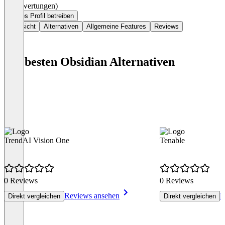
(0 Bewertungen)
Dieses Profil betreiben
Übersicht
Alternativen
Allgemeine Features
Reviews
Die besten Obsidian Alternativen
TrendAI Vision One
Tenable
0 Reviews
0 Reviews
Reviews ansehen
R
Direkt vergleichen
Direkt vergleichen