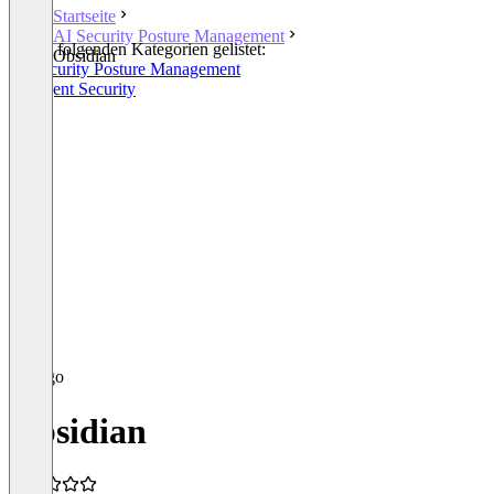
Startseite
AI Security Posture Management
In den folgenden Kategorien gelistet:
Obsidian
AI Security Posture Management
AI Agent Security
Obsidian