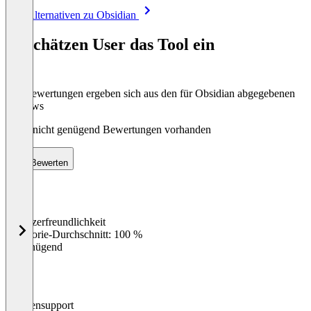
Item
Alle Alternativen zu Obsidian
1
of
So schätzen User das Tool ein
8
Die Bewertungen ergeben sich aus den für Obsidian abgegebenen
Reviews
Noch nicht genügend Bewertungen vorhanden
Bewerten
Benutzerfreundlichkeit
0
%
Kategorie-Durchschnitt: 100 %
Ungenügend
Kundensupport
0
%