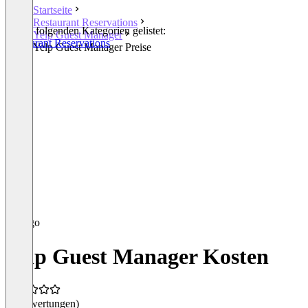
Startseite
Restaurant Reservations
In den folgenden Kategorien gelistet:
Yelp Guest Manager
Restaurant Reservations
Yelp Guest Manager Preise
Yelp Guest Manager Kosten
(0 Bewertungen)