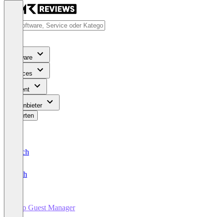
Software
Services
Content
Für Anbieter
Bewerten
Deutsch
English
Yelp Guest Manager