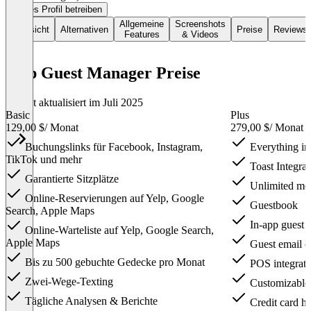
Dieses Profil betreiben
Allgemeine
Screenshots
Übersicht
Alternativen
Preise
Reviews
Features
& Videos
Yelp Guest Manager Preise
Zuletzt aktualisiert im Juli 2025
Basic
Plus
129,00 $
/ Monat
279,00 $
/ Monat
Buchungslinks für Facebook, Instagram,
Everything in
TikTok und mehr
Toast Integrat
Garantierte Sitzplätze
Unlimited mon
Online-Reservierungen auf Yelp, Google
Guestbook
Search, Apple Maps
In-app guest p
Online-Warteliste auf Yelp, Google Search,
Apple Maps
Guest email c
Bis zu 500 gebuchte Gedecke pro Monat
POS integrati
Zwei-Wege-Texting
Customizable 
Tägliche Analysen & Berichte
Credit card h