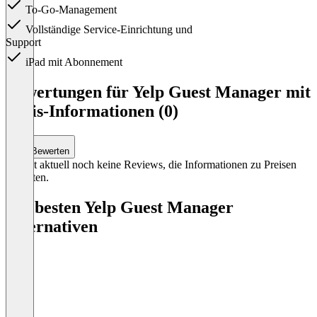
To-Go-Management
Vollständige Service-Einrichtung und
Support
iPad mit Abonnement
Item
1
Bewertungen für Yelp Guest Manager mit
of
Preis-Informationen (0)
3
Bewerten
Es gibt aktuell noch keine Reviews, die Informationen zu Preisen
enthalten.
Die besten Yelp Guest Manager
Alternativen